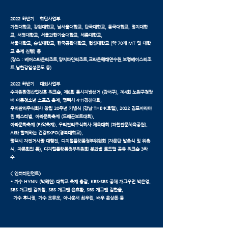
2022 하반기 _ 학단사업부
가천대학교, 강원대학교, 남서울대학교, 단국대학교, 동국대학교, 명지대학
교, 서영대학교, 서울과학기술대학교, 세종대학교,
서울대학교, 숭실대학교, 한국공학대학교, 협성대학교 (약 70개 MT 및 대학
교 축제 진행) 등
(장소 : 베어스타운리조트,양지파인리조트,크라운해태연수원,보령베이스리조
트,남한강일성콘도 등)
2022 하반기 _ 대외사업부
수자원환경산업진흥 워크숍, 제8회 동시지방선거 (강서구), 제4회 노원구청장
배 아동청소년 스포츠 축제, 평택시 4-H경진대회,
우리관리주식회사 창립 20주년 기념식 (강남 THE-K호텔), 2022 김포아라마
린 페스티벌, 아라문화축제 (드래곤보트대회),
아라문화축제 (카약축제), 우리관리주식회사 체육대회 (과천관문체육공원),
AI와 함께하는 건강EXPO(경복대학교),
평택시 자전거사랑 대행진, 디지털플랫폼정부위원회 (자문단 발촉식 및 위촉
식, 자문회의 등), 디지털플랫폼정부위원회 분과별 로드맵 공유 워크숍 3차
수
< 엔터테인먼트>
* 가수 HYNN (박혜원) 대학교 축제 총괄, KBS-SBS 공채 개그우먼 박은영,
SBS 개그맨 김귀철, SBS 개그맨 윤효환, SBS 개그맨 김한율,
가수 후니정, 가수 오뮤오, 아나운서 최우린, 배우 윤상돈 등